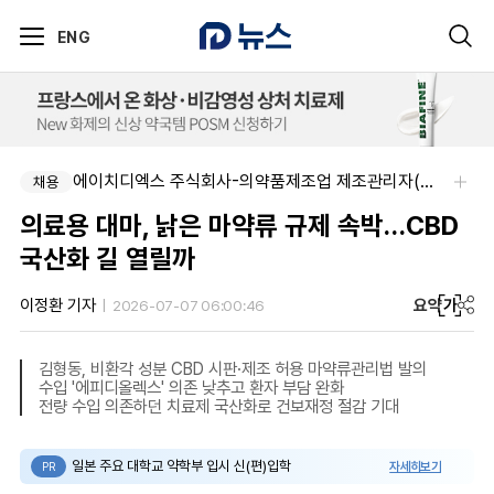
ENG
에이치디엑스 주식회사-의약품제조업 제조관리자(약사) 채용
채용
의료용 대마, 낡은 마약류 규제 속박…CBD
국산화 길 열릴까
요약
가
이정환 기자
2026-07-07 06:00:46
김형동, 비환각 성분 CBD 시판·제조 허용 마약류관리법 발의
수입 '에피디올렉스' 의존 낮추고 환자 부담 완화
전량 수입 의존하던 치료제 국산화로 건보재정 절감 기대
일본 주요 대학교 약학부 입시 신(편)입학
자세히보기
PR