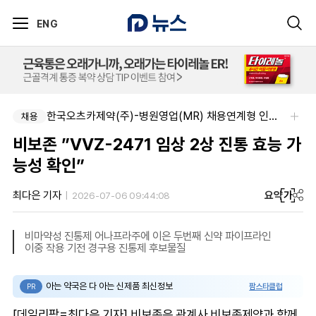
ENG
한국오츠카제약(주)-병원영업(MR) 채용연계형 인턴(신입사원) 모집 공고
채용
비보존 ”VVZ-2471 임상 2상 진통 효능 가
능성 확인”
요약
가
최다은 기자
2026-07-06 09:44:08
비마약성 진통제 어나프라주에 이은 두번째 신약 파이프라인
이중 작용 기전 경구용 진통제 후보물질
아는 약국은 다 아는 신제품 최신정보
팜스타클럽
PR
[데일리팜=최다은 기자] 비보존은 관계사 비보존제약과 함께