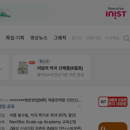
특집·기획
영상뉴스
그래픽
로그인
회원가입
기사제보
팜노트
온라
 상처엔 비아핀!
이달의 약국 신제품(8월호)
좋아요+의견남기면 쿠폰 증정
병원영업(MR) 채용연계형 인턴(신입사원) 모집 공고
알림·공표
모집
여름 필수템, 약국 특가로 최대 90% 할인!
교육
NextBio Scale-up Academy 교육신청
모집
JW샵 신규가입 이벤트 (N페이 1만+스벅쿠폰)