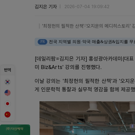
김지은 기자
2026-07-04 19:09:42
'최정헌의 필적한 산책'·'오지운의 메디히스토리' 
PR
전국 지역별 의원·약국 매출&상권&입지를 무
[데일리팜=김지은 기자] 홍성광아카데미(대표
미 Biz&Arts' 강의를 진행했다.
번역
이날 강의는 '최정헌의 필적한 산책'과 '오
게 인문학적 통찰과 실무적 영감을 함께 제공했