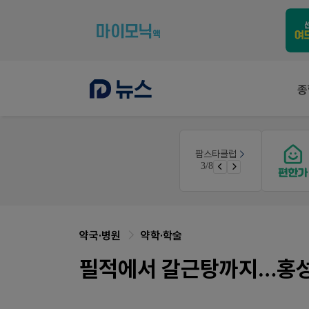
종
몰
팜리쿠르트
팜스타클럽
약국 첫 채용공고 0원+'한번 더' 무료 연장
3/8
가입 시 네이버 1만포인트 + 스벅쿠폰
퀴즈 참여시 룰렛쿠폰
약국·병원
약학·학술
필적에서 갈근탕까지…홍성