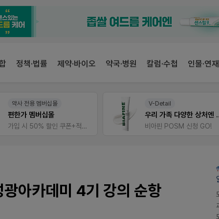
합
정책·법률
제약·바이오
약국·병원
칼럼·수첩
인물·연재
약사 전용 멤버십몰
V-Detail
편한가 멤버십몰
우리 가족 다양한
가입 시 50% 할인 쿠폰+적립금까지!
비아핀 POSM 신청 GO!
광아카데미 4기 강의 순항