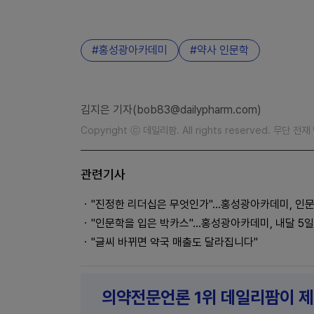
홍성광아카데미
약사 인문학
김지은 기자(bob83@dailypharm.com)
Copyright ⓒ 데일리팜. All rights reserved. 무단 전
관련기사
"진정한 리더십은 무엇인가"...홍성광아카데미, 인
"인문학을 입은 박카스"...홍성광아카데미, 내달 5
"글씨 바뀌면 약국 매출도 달라집니다"
의약전문언론 1위 데일리팜이 