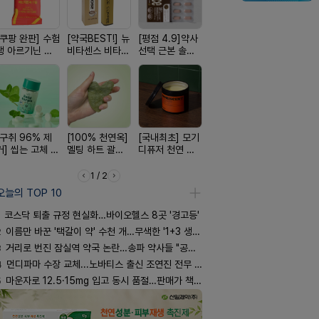
[쿠팡 완판] 수험
[약국BEST!] 뉴
[평점 4.9]약사
[4.98후기검증]
[24H 극강
생 아르기닌 에
비타센스 비타민
선택 근본 솔루
빛나는 피부 오
소이베베 
너지 젤리
흡입기
션, 솔티스
브링 세럼
크림
[구취 96% 제
[100% 천연옥]
[국내최초] 모기
[여름 한정 특가]
[올리브베
거] 씹는 고체 가
멜팅 하트 괄사
디퓨저 천연 계
편한가 여름 쿨
Pick] 드링
글
마사지기
피 모키센트 디
세일! (여름 필수
강음료
퓨저
템 싹쓰리)
1 / 2
오늘의 TOP 10
코스닥 퇴출 규정 현실화…바이오헬스 8곳 '경고등'
2
이름만 바꾼 '택갈이 약' 수천 개…무색한 '1+3 생동'
3
거리로 번진 잠실역 약국 논란…송파 약사들 "공공성 훼손"
4
먼디파마 수장 교체...노바티스 출신 조연진 전무 내정
5
마운자로 12.5·15mg 입고 동시 품절…판매가 책정 고심