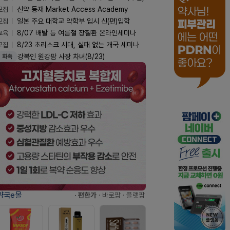
모집
신약 등재 Market Access Academy
모집
일본 주요 대학교 약학부 입시 신(편)입학
교육
8/07 배탈 등 여름철 장질환 온라인세미나
모집
8/23 초리스크 시대, 실패 없는 개국 세미나
강복인 원강팜 사장 차녀(8/23)
화촉
약국e몰
· 편한가
· 바로팜
· 플랫팜