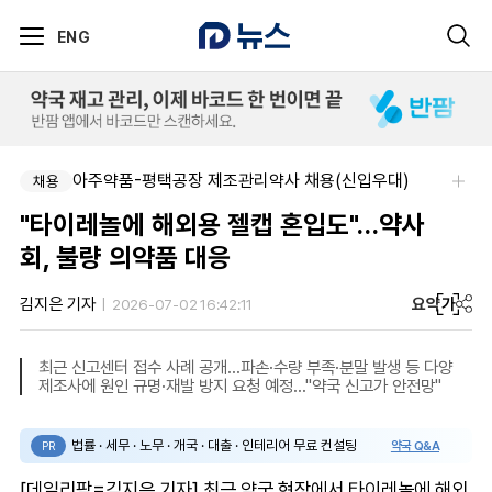
ENG
아주약품-평택공장 제조관리약사 채용(신입우대)
채용
"타이레놀에 해외용 젤캡 혼입도"…약사
회, 불량 의약품 대응
요약
가
김지은 기자
2026-07-02 16:42:11
최근 신고센터 접수 사례 공개…파손·수량 부족·분말 발생 등 다양
제조사에 원인 규명·재발 방지 요청 예정…"약국 신고가 안전망"
법률 · 세무 · 노무 · 개국 · 대출 · 인테리어 무료 컨설팅
약국 Q&A
PR
[데일리팜=김지은 기자] 최근 약국 현장에서 타이레놀에 해외