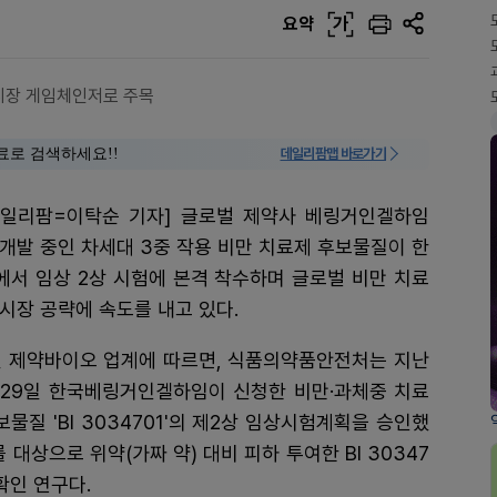
요약
가
약 시장 게임체인저로 주목
료로 검색하세요!!
데일리팜맵 바로가기
데일리팜=이탁순 기자] 글로벌 제약사 베링거인겔하임
 개발 중인 차세대 3중 작용 비만 치료제 후보물질이 한
에서 임상 2상 시험에 본격 착수하며 글로벌 비만 치료
 시장 공략에 속도를 내고 있다.
일 제약바이오 업계에 따르면, 식품의약품안전처는 지난
 29일 한국베링거인겔하임이 신청한 비만·과체중 치료
보물질 'BI 3034701'의 제2상 임상시험계획을 승인했
대상으로 위약(가짜 약) 대비 피하 투여한 BI 30347
확인 연구다.