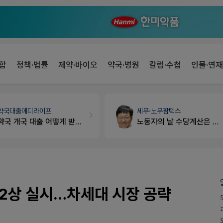
합
정책·법률
제약·바이오
약국·병원
칼럼·수첩
인물·연재
약국대출
메디라이프
세무·노무
팜텍스
약국 개국 대출 어떻게 받아야할지 어렵습니다
노동자의 날 수당계산은 어떻게 되나요
2상 실시…차세대 시장 공략