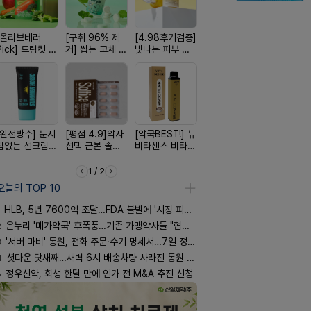
[올리브베러
[구취 96% 제
[4.98후기검증]
[여름 한정 특가]
[약물 0%]
Pick] 드링킷 건
거] 씹는 고체 가
빛나는 피부 오
편한가 여름 쿨
훅 벌레독소
강음료
글
브링 세럼
세일! (여름 필수
인기
템 싹쓰리)
[완전방수] 눈시
[평점 4.9]약사
[약국BEST!] 뉴
[국내최초] 모기
[쿠팡 완판]
림없는 선크림
선택 근본 솔루
비타센스 비타민
디퓨저 천연 계
생 아르기닌
(SPF50+)
션, 솔티스
흡입기
피 모키센트 디
너지 젤리
퓨저
1 / 2
오늘의 TOP 10
HLB, 5년 7600억 조달…FDA 불발에 '시장 피로감'
2
온누리 '메가약국' 후폭풍…기존 가맹약사들 "협의체 만들자"
3
'서버 마비' 동원, 전화 주문·수기 명세서…7일 정상화 되나
4
셧다운 닷새째…새벽 6시 배송차량 사라진 동원 물류센터
5
정우신약, 회생 한달 만에 인가 전 M&A 추진 신청