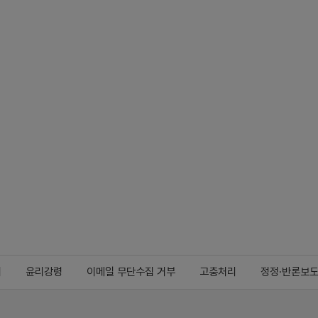
지
윤리강령
이메일 무단수집 거부
고충처리
정정·반론보