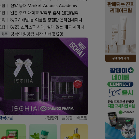
모집
신약 등재 Market Access Academy
모집
일본 주요 대학교 약학부 입시 신(편)입학
교육
8/07 배탈 등 여름철 장질환 온라인세미나
모집
8/23 초리스크 시대, 실패 없는 개국 세미나
강복인 원강팜 사장 차녀(8/23)
화촉
약국e몰
· 편한가
· 플랫팜
· 바로팜