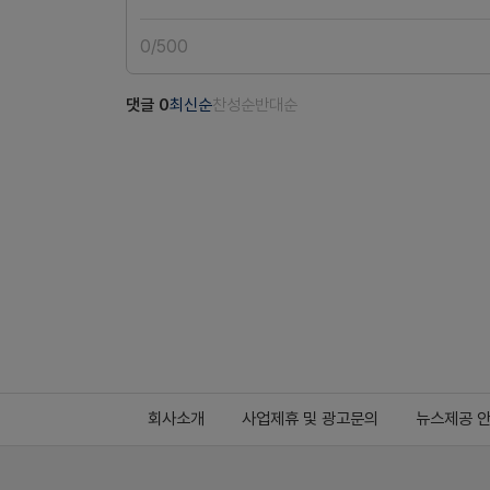
0
/
500
댓글
0
최신순
찬성순
반대순
회사소개
사업제휴 및 광고문의
뉴스제공 