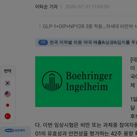
이탁순 기자
2026-07-01 11:59:50
GLP-1+GIP+NPY2R 3중 작용…차세대 비만
PR
전국 지역별 의원·약국 매출&상권&입지를 무
[
이
번역
국
제
1
달
후
다. 이번 임상시험은 비만 또는 과체중 참여자를 
01의 유효성과 안전성을 평가하는 42주 용량 