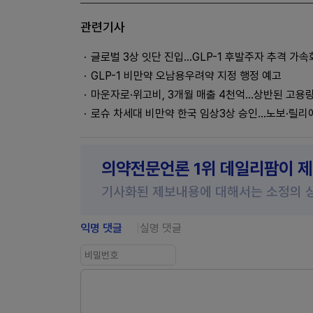
관련기사
글로벌 3상 잇단 진입…GLP-1 후발주자 추격 가속
GLP-1 비만약 오남용우려약 지정 행정 예고
마운자로·위고비, 3개월 매출 4천억…상반된 고용
로슈 차세대 비만약 한국 임상3상 승인…노보·릴리
의약전문언론 1위 데일리팜이 
기사화된 제보내용에 대해서는 소정의 
익명 댓글
실명 댓글