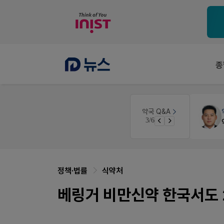
종
원
약국인테리어
생각자국 디자인
약국 Q&A
3/6
매대 높이
정책·법률
식약처
베링거 비만신약 한국서도 