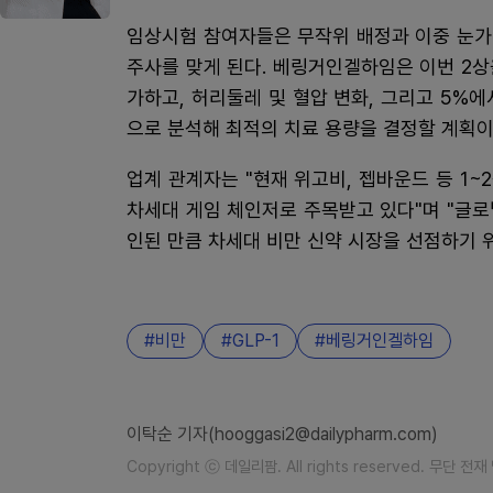
임상시험 참여자들은 무작위 배정과 이중 눈가림
주사를 맞게 된다. 베링거인겔하임은 이번 2상
가하고, 허리둘레 및 혈압 변화, 그리고 5%에
으로 분석해 최적의 치료 용량을 결정할 계획이
업계 관계자는 "현재 위고비, 젭바운드 등 1
차세대 게임 체인저로 주목받고 있다"며 "글로
인된 만큼 차세대 비만 신약 시장을 선점하기 
비만
GLP-1
베링거인겔하임
이탁순 기자(hooggasi2@dailypharm.com)
Copyright ⓒ 데일리팜. All rights reserved. 무단 전