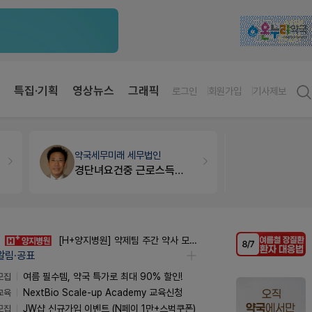
특집·기획
영상뉴스
그래픽
로그인
회원가입
기사제보
약국세무
미래 세무법인
개국·경영
휴
경단녀요건중 근로스득원천징수액
Pm2000
[H+양지병원] 약제팀 주간 약사 모집 (정규직)
알림·공표
모집
여름 필수템, 약국 특가로 최대 90% 할인!
교육
NextBio Scale-up Academy 교육신청
모집
JW샵 신규가입 이벤트 (N페이 1만+스벅쿠폰)