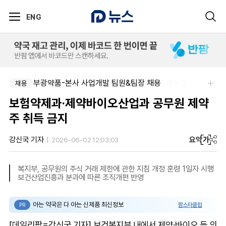
ENG
부광약품-본사 사업개발 팀원&팀장 채용
국립과학수사연구원-국립과학수사연구원 약사 3명 채용
채용
채용
보험약제과·제약바이오산업과 공무원 제약
주 취득 금지
요약
가
강신국 기자
2026-06-02 12:03:03
복지부, 공무원의 주식 거래 제한에 관한 지침 개정 훈령 1일자 시행
보건산업진흥과 분과에 따른 조직개편 반영
아는 약국은 다 아는 신제품 최신정보
팜스타클럽
PR
[데일리팜=강신국 기자] 보건복지부 내에서 제약·바이오 등 의