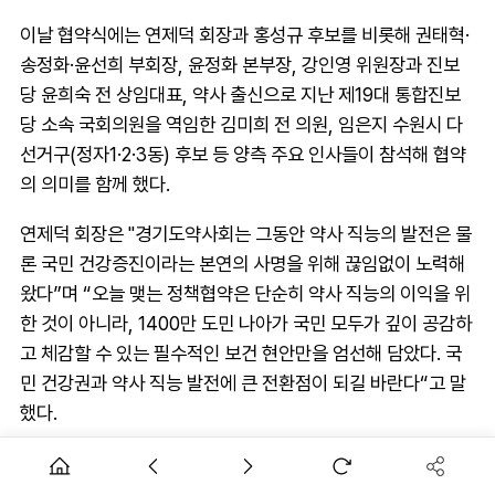
이날 협약식에는 연제덕 회장과 홍성규 후보를 비롯해 권태혁·
송정화·윤선희 부회장, 윤정화 본부장, 강인영 위원장과 진보
당 윤희숙 전 상임대표, 약사 출신으로 지난 제19대 통합진보
당 소속 국회의원을 역임한 김미희 전 의원, 임은지 수원시 다
선거구(정자1·2·3동) 후보 등 양측 주요 인사들이 참석해 협약
의 의미를 함께 했다.
연제덕 회장은 "경기도약사회는 그동안 약사 직능의 발전은 물
론 국민 건강증진이라는 본연의 사명을 위해 끊임없이 노력해
왔다”며 “오늘 맺는 정책협약은 단순히 약사 직능의 이익을 위
한 것이 아니라, 1400만 도민 나아가 국민 모두가 깊이 공감하
고 체감할 수 있는 필수적인 보건 현안만을 엄선해 담았다. 국
민 건강권과 약사 직능 발전에 큰 전환점이 되길 바란다“고 말
했다.