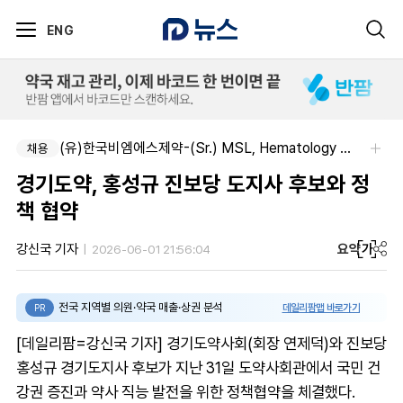
ENG
(유)한국비엠에스제약-(Sr.) MSL, Hematology (Permanent)
채용
경기도약, 홍성규 진보당 도지사 후보와 정
책 협약
요약
가
강신국 기자
2026-06-01 21:56:04
전국 지역별 의원·약국 매출·상권 분석
데일리팜맵 바로가기
PR
[데일리팜=강신국 기자] 경기도약사회(회장 연제덕)와 진보당
홍성규 경기도지사 후보가 지난 31일 도약사회관에서 국민 건
강권 증진과 약사 직능 발전을 위한 정책협약을 체결했다.