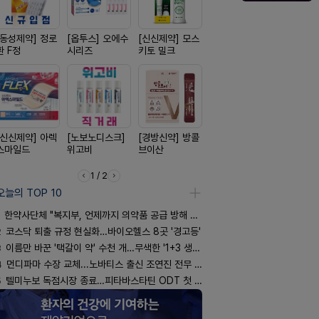
[동성제약] 정로
[옵투스] 오에수
[신신제약] 모스
[리쥬올]
[일양약품]
환 F정
시리즈
키토 밀크
PDLLA 퍼밍 크
도담 시리즈
림 30ml
[신신제약] 아렉
[노보노디스크]
[경방신약] 방콜
[종근당] 브레이
[일양약품]
스마일드
위고비
브이산
닝캡슐
엑스피
1 / 2
오늘의 TOP 10
한약사단체 "복지부, 언제까지 의약품 공급 방해 방관하나"
2
코스닥 퇴출 규정 현실화…바이오헬스 8곳 '경고등'
3
이름만 바꾼 '택갈이 약' 수천 개…무색한 '1+3 생동'
4
먼디파마 수장 교체...노바티스 출신 조연진 전무 내정
5
텔미누보 독점시장 종료…피타바스타틴 ODT 첫 선