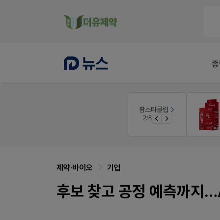
종
온라인세미나
팜스타클럽
공사례
듀오락 스탑과 여름철 장질환 대응법
3/8
면 쿠폰 증정
물갈이, 배탈, 설사 환자를 위한 실전 상담&판매 전략
제약·바이오
기업
후보 찾고 공정 예측까지…A