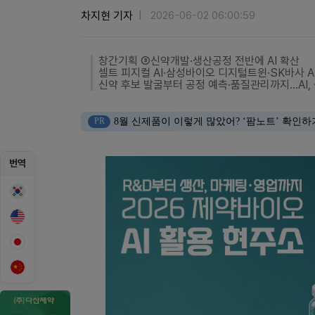
차지현 기자
2026-06-02 06:00:59
창간기획 ③신약개발·생산공정 전반에 AI 확산
셀트 피지컬 AI·삼성바이오 디지털트윈·SK바사 A
신약 후보 발굴부터 공정 예측·품질관리까지…AI,
PR
8월 신제품이 이렇게 많았어? ‘팜노트’ 확인하
번역