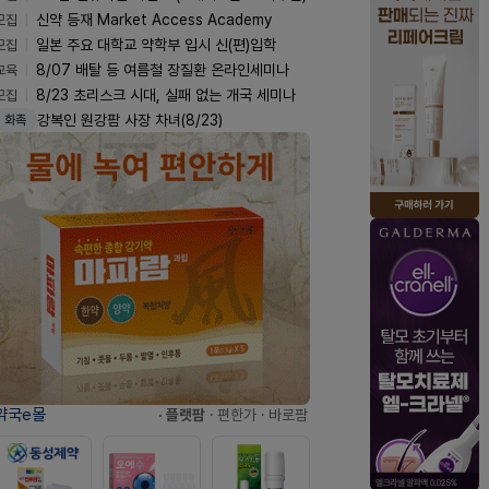
모집
신약 등재 Market Access Academy
모집
일본 주요 대학교 약학부 입시 신(편)입학
교육
8/07 배탈 등 여름철 장질환 온라인세미나
모집
8/23 초리스크 시대, 실패 없는 개국 세미나
강복인 원강팜 사장 차녀(8/23)
화촉
약국e몰
· 플랫팜
· 편한가
· 바로팜