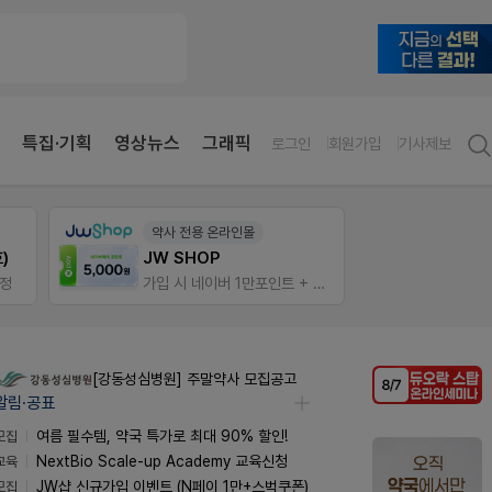
특집·기획
영상뉴스
그래픽
로그인
회원가입
기사제보
팜리쿠르트
E-det
약국 첫 채용공고 0원+'한번 더' 무료 연장
근육통
가입 시 네이버 1만포인트 + 스벅쿠폰
퀴즈 참여시 룰렛쿠폰
오래가
[강동성심병원] 주말약사 모집공고
알림·공표
모집
여름 필수템, 약국 특가로 최대 90% 할인!
교육
NextBio Scale-up Academy 교육신청
모집
JW샵 신규가입 이벤트 (N페이 1만+스벅쿠폰)