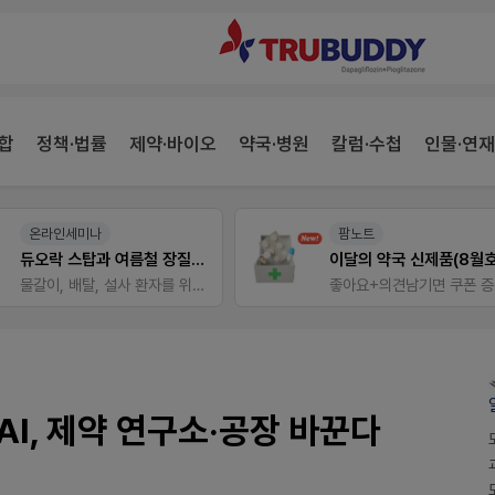
합
정책·법률
제약·바이오
약국·병원
칼럼·수첩
인물·연재
팜노트
약사 전용 온라인몰
이달의 약국 신제품(8월호)
JW SHOP
좋아요+의견남기면 쿠폰 증정
I, 제약 연구소·공장 바꾼다