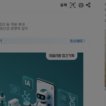
요약
가
DO 등 적용 확대
 생산성·경쟁력 갈라
기
팜스타클럽