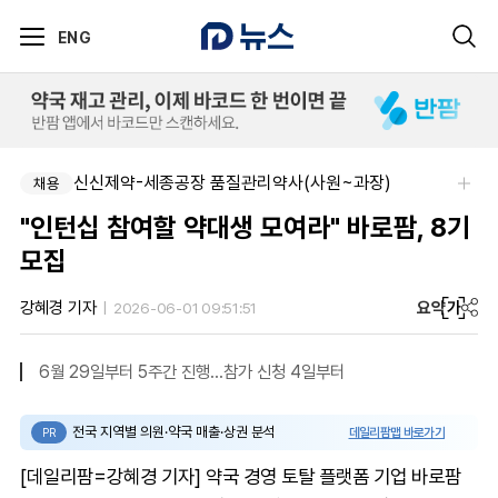
ENG
신신제약-세종공장 품질관리약사(사원~과장)
채용
"인턴십 참여할 약대생 모여라" 바로팜, 8기
모집
요약
가
강혜경 기자
2026-06-01 09:51:51
6월 29일부터 5주간 진행…참가 신청 4일부터
전국 지역별 의원·약국 매출·상권 분석
데일리팜맵 바로가기
PR
[데일리팜=강혜경 기자] 약국 경영 토탈 플랫폼 기업 바로팜