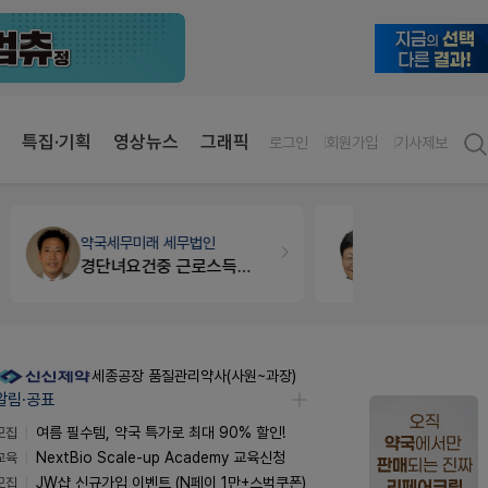
특집·기획
영상뉴스
그래픽
로그인
회원가입
기사제보
세무·노무
팜텍스
약국인테리
노동자의 날 수당계산은 어떻게 되나요
매대 높이
세종공장 품질관리약사(사원~과장)
알림·공표
모집
여름 필수템, 약국 특가로 최대 90% 할인!
교육
NextBio Scale-up Academy 교육신청
모집
JW샵 신규가입 이벤트 (N페이 1만+스벅쿠폰)