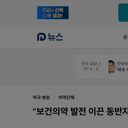
종
원
약국대출
메디라이프
약국 Q&A
3/6
약국 개국 대출 어떻게 받아야할지 어렵습니다
약국·병원
의약단체
"보건의약 발전 이끈 동반자