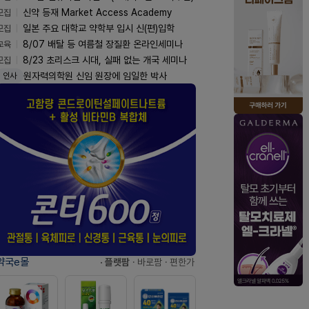
모집
신약 등재 Market Access Academy
모집
일본 주요 대학교 약학부 입시 신(편)입학
교육
8/07 배탈 등 여름철 장질환 온라인세미나
모집
8/23 초리스크 시대, 실패 없는 개국 세미나
원자력의학원 신임 원장에 임일한 박사
인사
약국e몰
· 플랫팜
· 바로팜
· 편한가