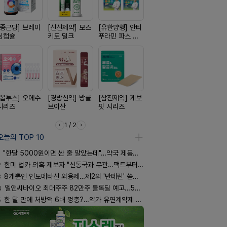
[종근당] 브레이
[신신제약] 모스
[유한양행] 안티
[신신제약] 아렉
[일양약품]
닝캡슐
키토 밀크
푸라민 파스 시
스마일드
도담 시리즈
리즈
[옵투스] 오에수
[경방신약] 방콜
[삼진제약] 게보
[일양약품] 프로
[노보노디스
시리즈
브이산
핏 시리즈
엑스피
위고비
1 / 2
오늘의 TOP 10
"한달 5000원이면 싼 줄 알았는데"…약국 제품과 비교해보니
2
한미 법카 의혹 제보자 "신동국과 무관…팩트부터 따져야"
3
8개뿐인 인도메타신 외용제…제2의 '반테린' 쏟아지나
4
엘앤씨바이오 최대주주 82만주 블록딜 예고…500억 규모
5
한 달 만에 처방액 6배 껑충?…약가 유연계약제 착시효과