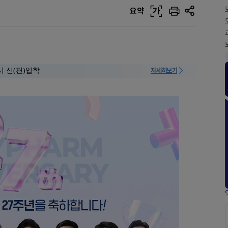
요약
가
시 신(편)입학
자세히보기