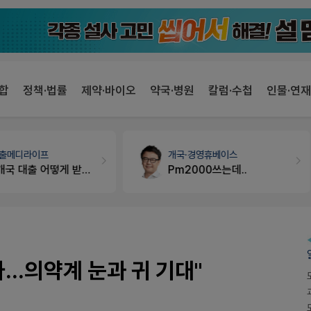
합
정책·법률
제약·바이오
약국·병원
칼럼·수첩
인물·연재
개국·경영
휴베이스
약국세무
미래 세무법인
Pm2000쓰는데..
경단녀요건중 근로스득원천징수액
...의약계 눈과 귀 기대"