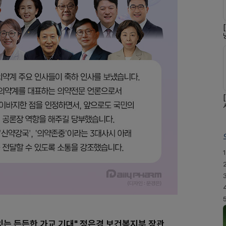
1
잇는 든든한 가교 기대" 정은경 보건복지부 장관