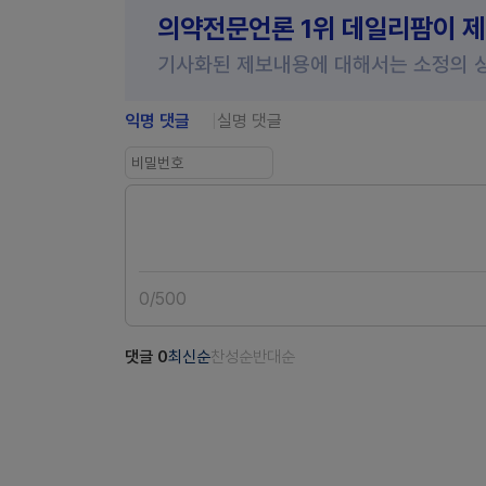
의약전문언론 1위 데일리팜이 
기사화된 제보내용에 대해서는 소정의 
익명 댓글
실명 댓글
0
/
500
댓글
0
최신순
찬성순
반대순