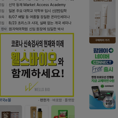
모집
신약 등재 Market Access Academy
모집
일본 주요 대학교 약학부 입시 신(편)입학
교육
8/07 배탈 등 여름철 장질환 온라인세미나
모집
8/23 초리스크 시대, 실패 없는 개국 세미나
원자력의학원 신임 원장에 임일한 박사
인사
약국e몰
· 편한가
· 바로팜
· 플랫팜