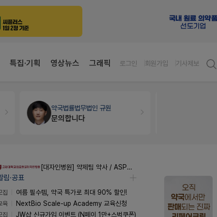
특집·기획
영상뉴스
그래픽
로그인
회원가입
기사제보
세무·노무
팜텍스
약국세무
미
노동자의 날 수당계산은 어떻게 되나요
[대자인병원] 약제팀 약사 / ASP팀 감염전문약사 모집
알림·공표
모집
여름 필수템, 약국 특가로 최대 90% 할인!
교육
NextBio Scale-up Academy 교육신청
모집
JW샵 신규가입 이벤트 (N페이 1만+스벅쿠폰)