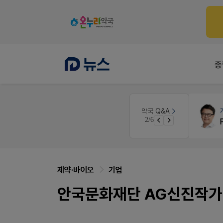
종
개국·경영
휴베이스
약국 Q&A
3/6
약국 개국 대출 어떻게 받아야할지 어렵습니다
Pm2000쓰는데..
제약·바이오
기업
안국문화재단 AG신진작가