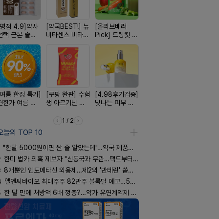
[평점 4.9]약사
[약국BEST!] 뉴
[올리브베러
[약물 0%] 터치
[국내최초]
선택 근본 솔루
비타센스 비타민
Pick] 드링킷 건
훅 벌레독소 흡
디퓨저 천연
션, 솔티스
흡입기
강음료
인기
피 모키센트
퓨저
[여름 한정 특가]
[쿠팡 완판] 수험
[4.98후기검증]
[완전방수] 눈시
[구취 96%
편한가 여름 쿨
생 아르기닌 에
빛나는 피부 오
림없는 선크림
거] 씹는 고
세일! (여름 필수
너지 젤리
브링 세럼
(SPF50+)
글
템 싹쓰리)
1 / 2
오늘의 TOP 10
"한달 5000원이면 싼 줄 알았는데"…약국 제품과 비교해보니
2
한미 법카 의혹 제보자 "신동국과 무관…팩트부터 따져야"
3
8개뿐인 인도메타신 외용제…제2의 '반테린' 쏟아지나
4
엘앤씨바이오 최대주주 82만주 블록딜 예고…500억 규모
5
한 달 만에 처방액 6배 껑충?…약가 유연계약제 착시효과