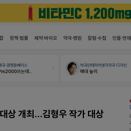
합
정책·법률
제약·바이오
약국·병원
칼럼·수첩
인물·연재
약국인테리어
생각자국 디자인
약국법률
법무법인 규원
매대 높이
문의합니다
대상 개최…김형우 작가 대상