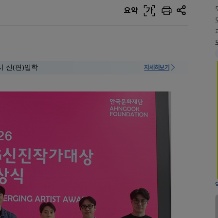
요약
가
시 신(편)입학
자세히보기