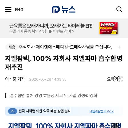
ENG
주식회사 제이앤에스메디칼-도매약사님을 모십니다.
채용
지엘팜텍, 100% 자회사 지엘파마 흡수합병
재추진
요약
가
이석준 기자
2026-05-28 14:33:35
흡수합병 통해 경영 효율성 제고 및 사업 경쟁력 강화
전국 지역별 의원·약국 매출·상권 분석
데일리팜맵 바로가기
PR