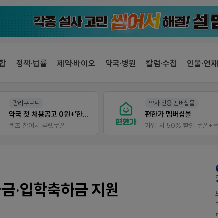
합
정책·법률
제약·바이오
약국·병원
칼럼·수첩
인물·연재
약사 전용 멤버십몰
팜노트
편한가 멤버십몰
약국 마케팅 성공사례
가입 시 50% 할인 쿠폰+적립금까지!
좋아요+의견남기면 쿠폰 증
자금·입학축하금 지원