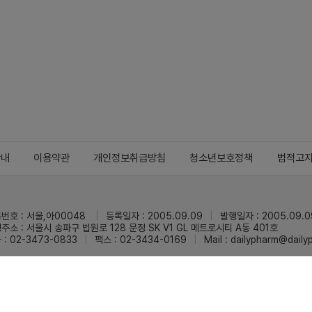
안내
이용약관
개인정보취급방침
청소년보호정책
법적고
번호 : 서울,아00048
등록일자 : 2005.09.09
발행일자 : 2005.09.0
주소 : 서울시 송파구 법원로 128 문정 SK V1 GL 메트로시티 A동 401호
 : 02-3473-0833
팩스 : 02-3434-0169
Mail :
dailypharm@dail
리팜의 모든 콘텐츠(기사)를 무단 사용하는 것은 저작권법에 저촉되며, 법적 제재를
pyright © Dailypharm1999-2026,All rights reserved.