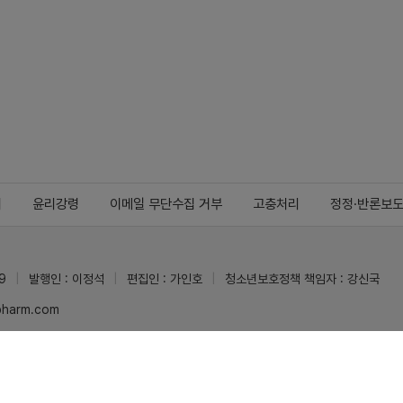
지
윤리강령
이메일 무단수집 거부
고충처리
정정·반론보
9
발행인 : 이정석
편집인 : 가인호
청소년보호정책 책임자 : 강신국
ypharm.com
 받을 수 있습니다.