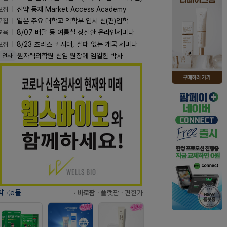
모집
신약 등재 Market Access Academy
모집
일본 주요 대학교 약학부 입시 신(편)입학
교육
8/07 배탈 등 여름철 장질환 온라인세미나
모집
8/23 초리스크 시대, 실패 없는 개국 세미나
원자력의학원 신임 원장에 임일한 박사
인사
약국e몰
· 바로팜
· 플랫팜
· 편한가