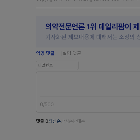
의약전문언론 1위 데일리팜이 
기사화된 제보내용에 대해서는 소정의 
익명 댓글
실명 댓글
0
/
500
댓글
0
최신순
찬성순
반대순