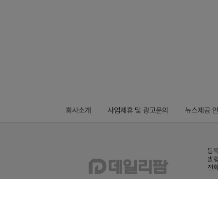
회사소개
사업제휴 및 광고문의
뉴스제공 
등록
발행
전화
데일
Family site
co