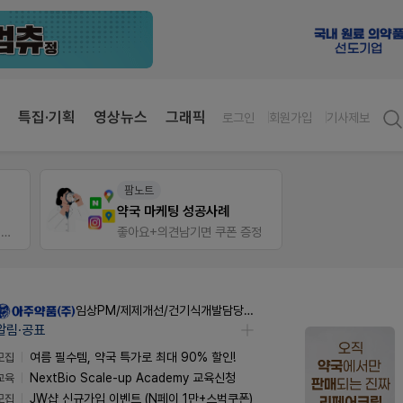
특집·기획
영상뉴스
그래픽
로그인
회원가입
기사제보
팜노트
약사 
이달의 약국 신제품(8월호)
JW S
정
좋아요+의견남기면 쿠폰 증정
임상PM/제제개선/건기식개발담당 채용
알림·공표
모집
여름 필수템, 약국 특가로 최대 90% 할인!
교육
NextBio Scale-up Academy 교육신청
모집
JW샵 신규가입 이벤트 (N페이 1만+스벅쿠폰)