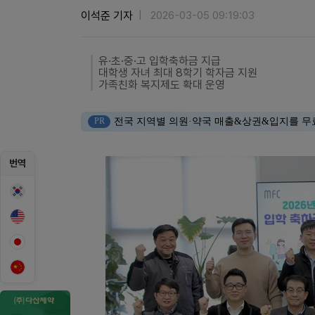
이석준 기자
2026-03-05 09:19:03
유·초·중·고 입학축하금 지급
대학생 자녀 최대 8학기 학자금 지원
가족친화 복지제도 확대 운영
PR
전국 지역별 의원·약국 매출&상권&입지를 무
번역