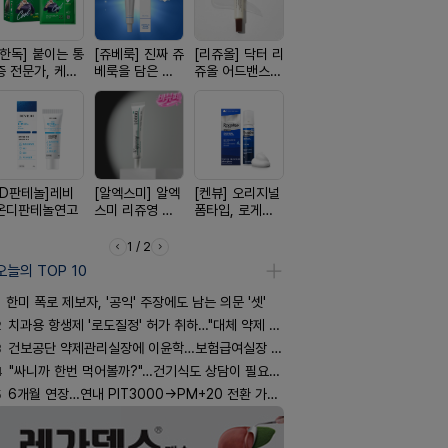
[한독] 붙이는 통
[쥬베룩] 진짜 쥬
[리쥬올] 닥터 리
[휴온스 ] 비듬을
[여드름치료
증 전문가, 케토
베룩을 담은 약
쥬올 어드밴스드
한번에, 니조랄
크스팟크림
톱 액티브 플라
국전용 PDLLA
PDRN 리쥬비네
2%액
스타(쿨) 40매
크림
이팅 크림 30ml
[D판테놀]레비
[알엑스미] 알엑
[켄뷰] 오리지널
[흉터치료]아크
[레비온]
온디판테놀연고
스미 리쥬영 울
폼타입, 로게인
리페어겔
PDRN+EG
트라 PDRN
5%폼에어로졸
비온RX P
10000 딥리페
60g
EGF 크림
1 / 2
어 크림
오늘의 TOP 10
한미 폭로 제보자, '공익' 주장에도 남는 의문 '셋'
2
치과용 항생제 '로도질정' 허가 취하…"대체 약제 충분"
3
건보공단 약제관리실장에 이윤학…보험급여실장 윤유경
4
"싸니까 한번 먹어볼까?"…건기식도 상담이 필요한 이유
5
6개월 연장…연내 PIT3000→PM+20 전환 가능할까