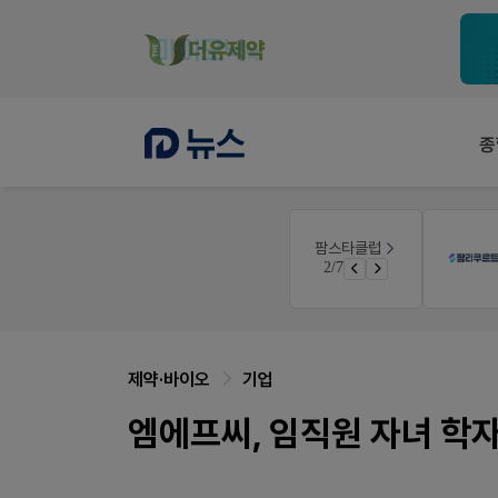
종
팜리쿠르트
팜스타클럽
니깐!
약국 첫 채용공고 0원+'한번 더' 무료 연장
3/7
 ER
퀴즈 참여시 룰렛쿠폰
제약·바이오
기업
엠에프씨, 임직원 자녀 학