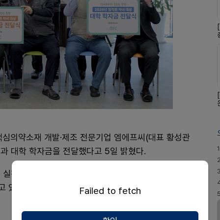
및 핵심의약소재 개발·제조 전문기업 엠에프씨(대표 황성관
1
과 대학 학자금을 전달했다고 5일 밝혔다.
 실천의 일환으로 자녀가 유치원부터 고등학교까지 각
 있다. 대학교 신입생 자녀에게는 최대 8학기 동안 학
Failed to fetch