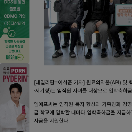
[데일리팜=이석준 기자] 원료의약품(API) 
·서기형)는 임직원 자녀를 대상으로 입학축하금
엠에프씨는 임직원 복지 향상과 가족친화 경영
급 학교에 입학할 때마다 입학축하금을 지급하고
자금을 지원한다.