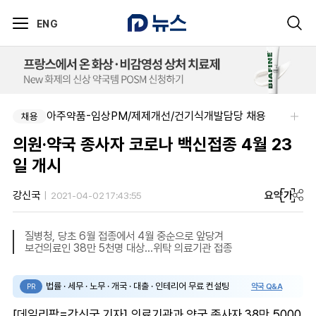
ENG
아주약품-임상PM/제제개선/건기식개발담당 채용
채용
의원·약국 종사자 코로나 백신접종 4월 23
일 개시
요약
가
강신국
2021-04-02 17:43:55
질병청, 당초 6월 접종에서 4월 중순으로 앞당겨
보건의료인 38만 5천명 대상...위탁 의료기관 접종
법률 · 세무 · 노무 · 개국 · 대출 · 인테리어 무료 컨설팅
약국 Q&A
PR
[데일리팜=강신국 기자] 의료기관과 약국 종사자 38만 5000