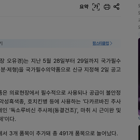
요약
가
기
팜스타클럽
장 오유경)는 지난 5월 28일부터 29일까지 국가필수
성분·제형)을 국가필수의약품으로 신규 지정해 2일 공고
품은 의료현장에서 필수적으로 사용되나 공급이 불안정
 악성흑색종, 호치킨병 등에 사용하는 '다카르바진 주사
인 '독소루비신 주사제(동결건조)', 마취 시 근이완 및
'이다.
서 3개 품목이 추가돼 총 491개 품목으로 늘어났다.