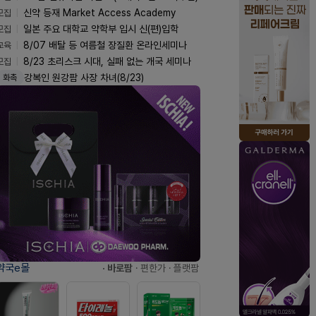
모집
신약 등재 Market Access Academy
모집
일본 주요 대학교 약학부 입시 신(편)입학
교육
8/07 배탈 등 여름철 장질환 온라인세미나
모집
8/23 초리스크 시대, 실패 없는 개국 세미나
강복인 원강팜 사장 차녀(8/23)
화촉
약국e몰
· 바로팜
· 편한가
· 플랫팜