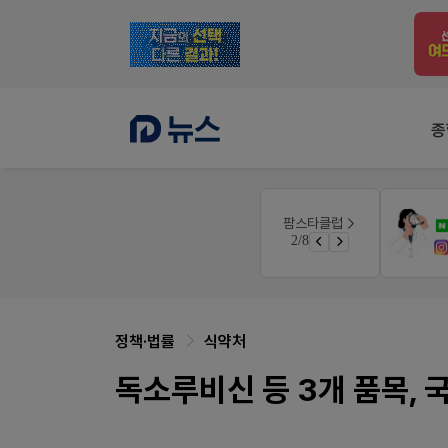
종
약사 전용 온라인몰
팜스타클럽
JW SHOP
3/8
가입 시 네이버 1만포인트 + 스벅쿠폰
정책·법률
식약처
독소루비신 등 3개 품목,