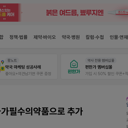
합
정책·법률
제약·바이오
약국·병원
칼럼·수첩
인물·연재
팜노트
약사 전용 멤버십몰
약국 마케팅 성공사례
편한가 멤버십몰
좋아요+의견남기면 쿠폰 증정
 국가필수의약품으로 추가