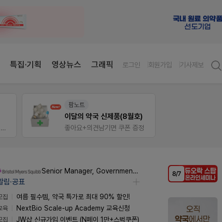
특집·기획
영상뉴스
그래픽
로그인
회원가입
기사제보
팜노트
V-Det
이달의 약국 신제품(8월호)
가입 시 50% 할인 쿠폰+적립금까지!
좋아요+의견남기면 쿠폰 증정
비아핀 
Senior Manager, Government Affairs & External Liaison (Permanent)
알림·공표
모집
여름 필수템, 약국 특가로 최대 90% 할인!
교육
NextBio Scale-up Academy 교육신청
모집
JW샵 신규가입 이벤트 (N페이 1만+스벅쿠폰)