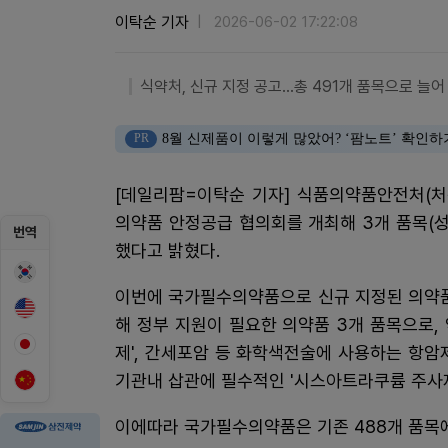
이탁순 기자
2026-06-02 17:22:08
식약처, 신규 지정 공고…총 491개 품목으로 늘어
PR
8월 신제품이 이렇게 많았어? ‘팜노트’ 확인하
[데일리팜=이탁순 기자] 식품의약품안전처(처
의약품 안정공급 협의회를 개최해 3개 품목(
번역
했다고 밝혔다.
이번에 국가필수의약품으로 신규 지정된 의약
해 정부 지원이 필요한 의약품 3개 품목으로,
제', 간세포암 등 화학색전술에 사용하는 항암제
기관내 삽관에 필수적인 '시스아트라쿠륨 주사제
이에따라 국가필수의약품은 기존 488개 품목에