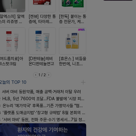
[알엑스미] 알엑
[켄뷰] 다양한 통
[한독] 붙이는 통
[리쥬올] 닥터 리
[흉터치료]
스미 리쥬영 울
증에, 타이레놀
증 전문가, 케토
쥬올 어드밴스드
리페어겔
트라 PDRN
정 500mg 10
톱 액티브 플라
PDRN 리쥬비네
10000 딥리페
정
스타(쿨) 40매
이팅 크림 30ml
어 크림
[여드름치료]아
[D판테놀]레비
[휴온스 ] 비듬을
[쥬베룩] 진짜 쥬
[레비온]
크스팟크림
온디판테놀연고
한번에, 니조랄
베룩을 담은 약
PDRN+EG
2%액
국전용 PDLLA
비온RX P
크림
EGF 크림
1 / 2
오늘의 TOP 10
서버 마비 동원약품, 매출 공백·거래처 이탈 우려
2
HLB, 5년 7600억 조달…FDA 불발에 '시장 피로감'
3
온누리 '메가약국' 후폭풍…기존 가맹약사들 "협의체 만들자"
4
'플랫폼 도매금지법'·'창고형 규제법' 8월 본회의 통과 기류
5
'서버 마비' 동원, 전화 주문·수기 명세서…7일 정상화 되나