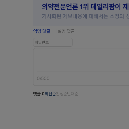
의약전문언론 1위 데일리팜이 
기사화된 제보내용에 대해서는 소정의 
익명 댓글
실명 댓글
0
/
500
댓글
0
최신순
찬성순
반대순