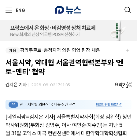
ENG
팜리쿠르트-충청지역 의원 영업 팀장 채용
채용
서울시약, 약대협 서울권역협력본부와 '멘
토-멘티' 협약
요약
가
김지은 기자
2026-06-02 17:11:35
전국 지역별 의원·약국 매출·상권 분석
데일리팜맵 바로가기
PR
[데일리팜=김지은 기자] 서울특별시약사회(회장 김위학) 청년
약사위원회(부회장 김병주, 이사 여인준·지수인)는 지난 5
월 31일 코엑스 마곡 컨벤션센터에서 대한약학대학학생협회