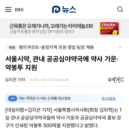
ENG
팜리쿠르트-충청지역 의원 영업 팀장 채용
채용
서울시약, 관내 공공심야약국에 약사 가운·
약봉투 지원
요약
가
김지은 기자
2026-06-02 09:29:45
아는 약국은 다 아는 신제품 최신정보
팜스타클럽
PR
[데일리팜=김지은 기자] 서울특별시약사회(회장 김위학)는 1
일 관내 공공심야약국들에 약사 가운과 공공심야약국 홍보 문
구가 인쇄된 약봉투 500매를 지원했다고 밝혔다.