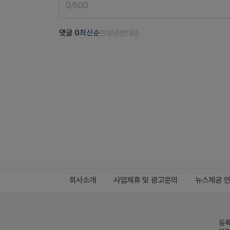
0
/
500
댓글
0
최신순
찬성순
반대순
회사소개
사업제휴 및 광고문의
뉴스제공 
등록