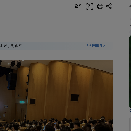
요약
가
시 신(편)입학
자세히보기