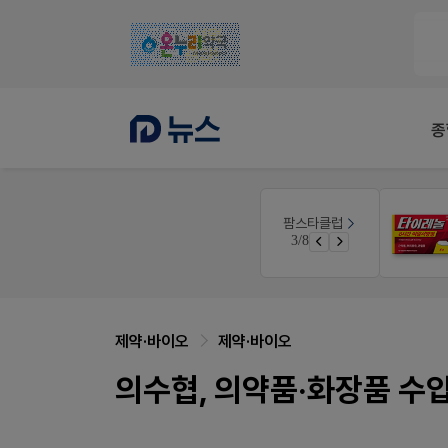
종
약사 전용 멤버십몰
팜스타클럽
듀오락 스탑과 여름철 장질환 대응법
편한가 멤버십몰
3/8
물갈이, 배탈, 설사 환자를 위한 실전 상담&판매 전략
가입 시 50% 할인 쿠폰+적립금까지!
제약·바이오
제약·바이오
의수협, 의약품·화장품 수