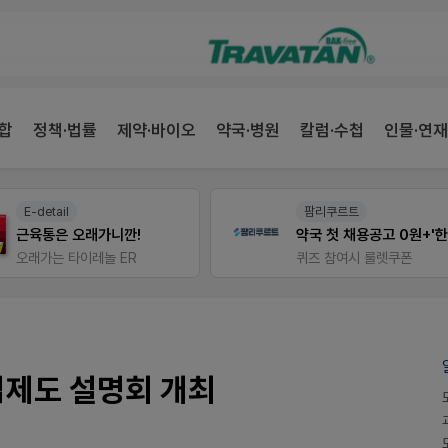
합
정책·법률
제약·바이오
약국·병원
칼럼·수첩
인물·연재
E-detail
팜리쿠르트
근육통은 오래가니깐!
오래가는 타이레놀 ER
퀴즈 참여시 룰렛쿠폰
입제도 설명회 개최