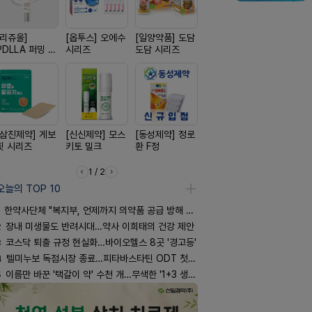
[리쥬올]
[옵투스] 오에수
[일양약품] 도담
[노보노디스크]
[유한양행]
PDLLA 퍼밍 크
시리즈
도담 시리즈
위고비
푸라민 파스
림 30ml
리즈
[삼진제약] 게보
[신신제약] 모스
[동성제약] 정로
[신신제약] 아렉
[경방신약]
핏 시리즈
키토 밀크
환 F정
스마일드
브이산
1 / 2
오늘의 TOP 10
한약사단체 "복지부, 언제까지 의약품 공급 방해 방관하나"
2
장내 미생물도 반려시대…약사 이희태의 건강 제안
3
코스닥 퇴출 규정 현실화…바이오헬스 8곳 '경고등'
4
텔미누보 독점시장 종료…피타바스타틴 ODT 첫 선
5
이름만 바꾼 '택갈이 약' 수천 개…무색한 '1+3 생동'