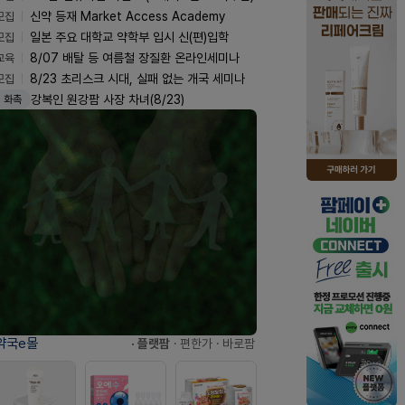
모집
신약 등재 Market Access Academy
모집
일본 주요 대학교 약학부 입시 신(편)입학
교육
8/07 배탈 등 여름철 장질환 온라인세미나
모집
8/23 초리스크 시대, 실패 없는 개국 세미나
강복인 원강팜 사장 차녀(8/23)
화촉
약국e몰
· 플랫팜
· 편한가
· 바로팜