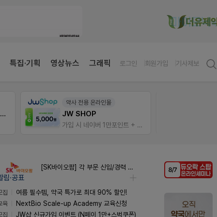
특집·기획
영상뉴스
그래픽
로그인
회원가입
기사제보
약사 전용 온라인몰
팜노
약국 첫 채용공고 0원+'한번 더' 무료 연장
JW SHOP
이달의
가입 시 네이버 1만포인트 + 스벅쿠폰
좋아요
[SK바이오팜] 각 부문 신입/경력 구성원 영입
알림·공표
모집
여름 필수템, 약국 특가로 최대 90% 할인!
교육
NextBio Scale-up Academy 교육신청
모집
JW샵 신규가입 이벤트 (N페이 1만+스벅쿠폰)