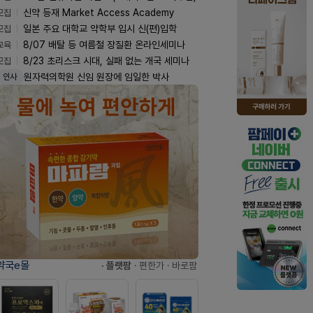
모집
신약 등재 Market Access Academy
모집
일본 주요 대학교 약학부 입시 신(편)입학
교육
8/07 배탈 등 여름철 장질환 온라인세미나
모집
8/23 초리스크 시대, 실패 없는 개국 세미나
원자력의학원 신임 원장에 임일한 박사
인사
약국e몰
· 플랫팜
· 편한가
· 바로팜