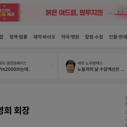
합
정책·법률
제약·바이오
약국·병원
칼럼·수첩
인물·연재
개국·경영
휴베이스
세무·노무
팜텍스
Pm2000쓰는데..
노동자의 날 수당계산은 어떻게 되나요
영희 회장