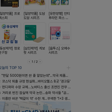
[일양약품] 프로
[일양약품] 도담
[유한양행] 안티
[신신제약] 모스
[노보노디스
엑스피
도담 시리즈
푸라민 파스 시
키토 밀크
위고비
리즈
[동성제약] 정로
[삼진제약] 게보
[옵투스] 오에수
[경방신약] 방콜
[종근당] 
환 F정
핏 시리즈
시리즈
브이산
닝캡슐
1 / 2
오늘의 TOP 10
"한달 5000원이면 싼 줄 알았는데"…약국 제품과 비교해보니
2
코스닥 퇴출 규정 현실화…바이오헬스 8곳 '경고등'
3
먼디파마 수장 교체...노바티스 출신 조연진 전무 내정
4
거리로 번진 잠실역 약국 논란…송파 약사들 "공공성 훼손"
5
이름만 바꾼 '택갈이 약' 수천 개…무색한 '1+3 생동'