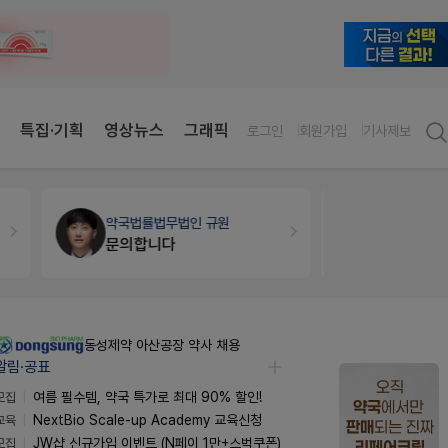
특집·기획
영상뉴스
그래픽
로그인
회원가입
기사제보
약국법률
법무법인 규원
약국대출
메
문의합니다
동성제약 아산공장 약사 채용
알림·공표
모집
여름 필수템, 약국 특가로 최대 90% 할인!
교육
NextBio Scale-up Academy 교육신청
모집
JW샵 신규가입 이벤트 (N페이 1만+스벅쿠폰)