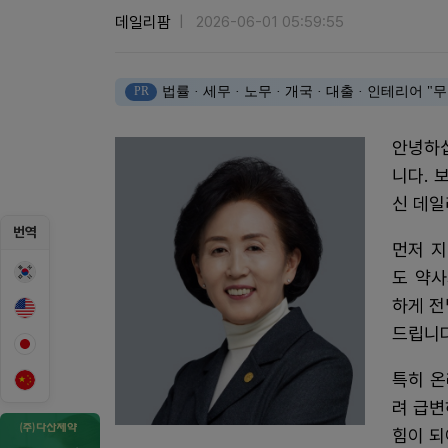
데일리팜
2026-06-01 05:59:55
PR
법률 · 세무 · 노무 · 개국 · 대출 · 인테리어
안녕하십
니다. 
신 데일
번역
먼저 지
도 약
하게 전
드립니다
특히 온
려 급변
힘이 