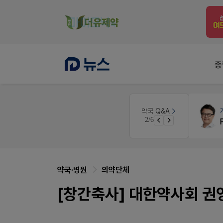
종
약국인테리어
생각자국 디자인
약국 Q&A
3/6
매대 높이
약국·병원
의약단체
[창간축사] 대한약사회 권