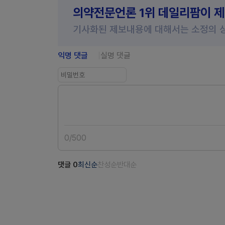
의약전문언론 1위 데일리팜이 
기사화된 제보내용에 대해서는 소정의 
익명 댓글
실명 댓글
0
/
500
댓글
0
최신순
찬성순
반대순