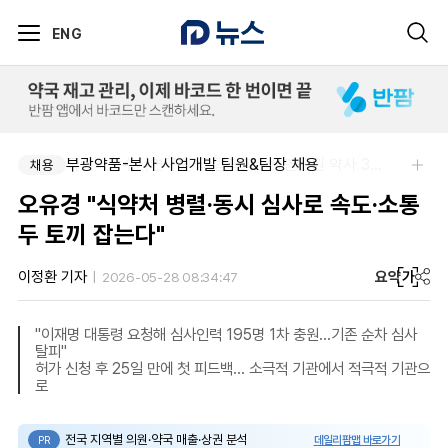
ENG
부광약품-본사 사업개발 팀원&팀장 채용
국립과학수사연구원-국립과학수사연구원 약사 3명 채용
채용
채용
오유경 "식약처 병렬·동시 심사로 속도·소통
두 토끼 잡는다"
요약
가
이정환 기자
2026-05-28 08:34:47
"이재명 대통령 요청해 심사인력 195명 1차 충원…기존 순차 심사
탈피"
허가 신청 후 25일 만에 첫 피드백… 소극적 기관에서 적극적 기관으
로
전국 지역별 의원·약국 매출·상권 분석
데일리팜맵 바로가기
PR