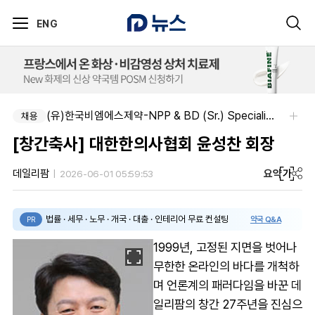
ENG
(유)한국비엠에스제약-NPP & BD (Sr.) Specialist, CSE&BD (Fixed)
한국에자이주식회사-한국에자이 Market Access Specialist 채용
채용
채용
[창간축사] 대한한의사협회 윤성찬 회장
요약
가
데일리팜
2026-06-01 05:59:53
법률 · 세무 · 노무 · 개국 · 대출 · 인테리어 무료 컨설팅
약국 Q&A
PR
1999년, 고정된 지면을 벗어나
무한한 온라인의 바다를 개척하
며 언론계의 패러다임을 바꾼 데
일리팜의 창간 27주년을 진심으