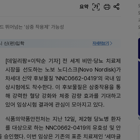
요약
가
 뛰어넘는 ‘삼중 작용제’ 가능성
시 신(편)입학
자세히보기
[데일리팜=이탁순 기자] 전 세계 비만·당뇨 치료제
시장을 선도하는 노보 노디스크(Novo Nordisk)가
차세대 신약 후보물질 'NNC0662-0419'의 국내 임
상시험에도 착수한다. 이 후보물질은 삼중작용을 통
해 강력한 혈당 강화와 체중 감량 효과를 기대하고
있어 임상시험 결과에 관심이 모아지고 있다.
식품의약품안전처는 지난 12일, 제2형 당뇨병 환자
를 대상으로 하는 NNC0662-0419의 유효성 및 안
 승인했다. 이번 임상은 기존의 표준 치료제인 ‘세마글