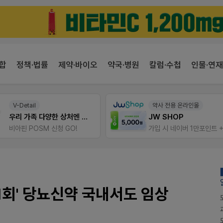
합
정책·법률
제약·바이오
약국·병원
칼럼·수첩
인물·연재
약사 전용 온라인몰
E-detail
JW SHOP
근육통은 오래가니깐!
가입 시 네이버 1만포인트 + 스벅쿠폰
오래가는 타이레놀 ER
 1회' 당뇨신약 국내서도 임상