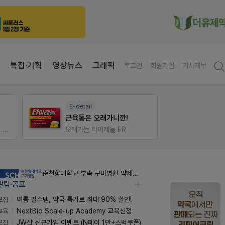
특집·기획
영상뉴스
그래픽
로그인
회원가입
기사제보
팜노트
약사 
이달의 약국 신제품(8월호)
편한가
좋아요+의견남기면 쿠폰 증정
순천향대학교 부속 구미병원 약제팀 계약직 야간약사 채용공고
알림·공표
모집
여름 필수템, 약국 특가로 최대 90% 할인!
교육
NextBio Scale-up Academy 교육신청
모집
JW샵 신규가입 이벤트 (N페이 1만+스벅쿠폰)