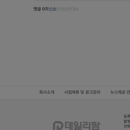
댓글
0
최신순
찬성순
반대순
회사소개
사업제휴 및 광고문의
뉴스제공 
등록
발행
전화