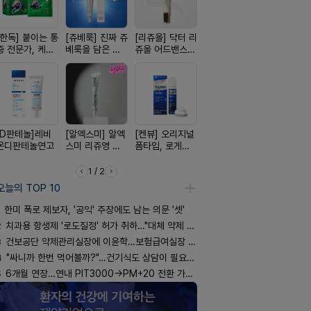
[한독] 붙이는 통
[쥬베룩] 진짜 쥬
[리쥬올] 닥터 리
[휴온스 ] 비듬을
[여드름치료
증 전문가, 케토
베룩을 담은 약
쥬올 어드밴스드
한번에, 니조랄
크스팟크림
톱 액티브 플라
국전용 PDLLA
PDRN 리쥬비네
2%액
스타(쿨) 40매
크림
이팅 크림 30ml
[D판테놀]레비
[알엑스미] 알엑
[켄뷰] 오리지널
[흉터치료]아크
[레비온]
온디판테놀연고
스미 리쥬영 울
폼타입, 로게인
리페어겔
PDRN+EG
트라 PDRN
5%폼에어로졸
비온RX P
10000 딥리페
60g
EGF 크림
1 / 2
어 크림
오늘의 TOP 10
한미 폭로 제보자, '공익' 주장에도 남는 의문 '셋'
2
치과용 항생제 '로도질정' 허가 취하…"대체 약제 충분"
3
건보공단 약제관리실장에 이윤학…보험급여실장 윤유경
4
"싸니까 한번 먹어볼까?"…건기식도 상담이 필요한 이유
5
6개월 연장…연내 PIT3000→PM+20 전환 가능할까