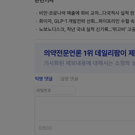
관련기사
비만·코로나약 매출에 희비 교차…다국적사 실적 판
화이자, GLP-1 개발전략 선회…파이프라인 수혈 
노보노디스크, 작년 국내 실적 신기록…'위고비' 고
의약전문언론 1위 데일리팜이 
기사화된 제보내용에 대해서는 소정의 
익명 댓글
실명 댓글
0
/
500