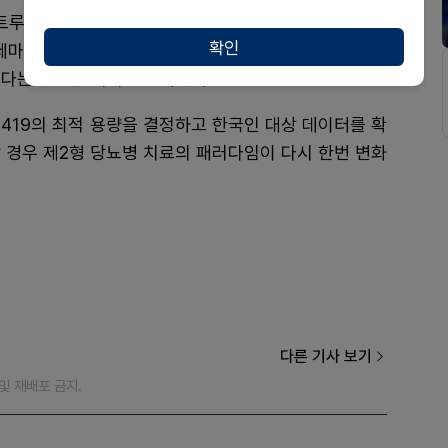
타이드(Retatrutide)’ 등 삼중 작용제 개발 경쟁이
확인
 세마글루티드를 대조군으로 설정해 국내 임상을 시작한
다는 강력한 의지로 풀이된다.
-0419의 최적 용량을 결정하고 한국인 대상 데이터를 확
할 경우 제2형 당뇨병 치료의 패러다임이 다시 한번 변화
다른 기사 보기
재 및 재배포 금지.