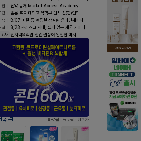
모집
신약 등재 Market Access Academy
모집
일본 주요 대학교 약학부 입시 신(편)입학
교육
8/07 배탈 등 여름철 장질환 온라인세미나
모집
8/23 초리스크 시대, 실패 없는 개국 세미나
원자력의학원 신임 원장에 임일한 박사
인사
약국e몰
· 바로팜
· 플랫팜
· 편한가