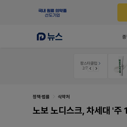
종
V-Detail
팜스타클럽
공사례
우리 가족 다양한 상처엔 비아핀!
3/7
면 쿠폰 증정
비아핀 POSM 신청 GO!
정책·법률
식약처
노보 노디스크, 차세대 '주