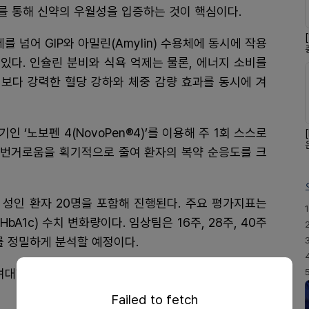
교를 통해 신약의 우월성을 입증하는 것이 핵심이다.
제를 넘어 GIP와 아밀린(Amylin) 수용체에 동시에 작용
알려져 있다. 인슐린 분비와 식욕 억제는 물론, 에너지 소비를
보다 강력한 혈당 강하와 체중 감량 효과를 동시에 겨
‘노보펜 4(NovoPen®4)’를 이용해 주 1회 스스로
는 번거로움을 획기적으로 줄여 환자의 복약 순응도를 크
내 성인 환자 20명을 포함해 진행된다. 주요 평가지표는
1
A1c) 수치 변화량이다. 임상팀은 16주, 28주, 40주
를 정밀하게 분석할 예정이다.
려대학교 안산병원, 양산부산대학교병원, 노원을지대학
Failed to fetch