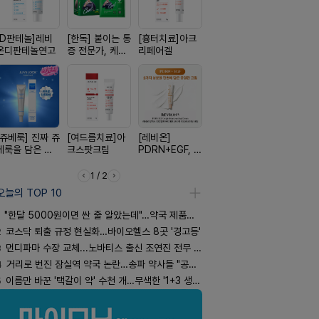
[D판테놀]레비
[한독] 붙이는 통
[흉터치료]아크
[리쥬올] 닥터 리
[켄뷰] 오
온디판테놀연고
증 전문가, 케토
리페어겔
쥬올 어드밴스드
폼타입, 로
톱 액티브 플라
PDRN 리쥬비네
5%폼에어
스타(쿨) 40매
이팅 크림 30ml
60g
[쥬베룩] 진짜 쥬
[여드름치료]아
[레비온]
[휴온스 ] 비듬을
[켄뷰] 다양
베룩을 담은 약
크스팟크림
PDRN+EGF, 레
한번에, 니조랄
증에, 타이
국전용 PDLLA
비온RX PDRN
2%액
정 500mg
크림
EGF 크림
정
1 / 2
오늘의 TOP 10
"한달 5000원이면 싼 줄 알았는데"…약국 제품과 비교해보니
2
코스닥 퇴출 규정 현실화…바이오헬스 8곳 '경고등'
3
먼디파마 수장 교체...노바티스 출신 조연진 전무 내정
4
거리로 번진 잠실역 약국 논란…송파 약사들 "공공성 훼손"
5
이름만 바꾼 '택갈이 약' 수천 개…무색한 '1+3 생동'