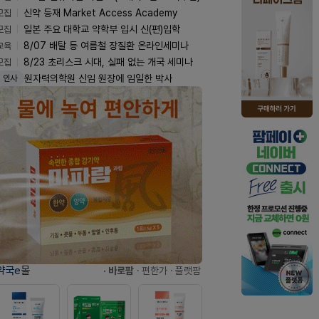
모집
신약 등재 Market Access Academy
모집
일본 주요 대학교 약학부 입시 신(편)입학
교육
8/07 배탈 등 여름철 장질환 온라인세미나
모집
8/23 초리스크 시대, 실패 없는 개국 세미나
원자력의학원 신임 원장에 임일한 박사
인사
약국e몰
· 바로팜
· 편한가
· 플랫팜