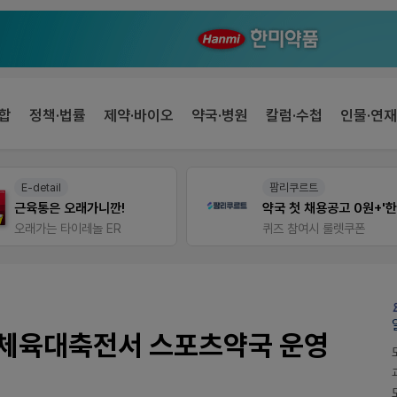
합
정책·법률
제약·바이오
약국·병원
칼럼·수첩
인물·연재
E-detail
팜리쿠르트
근육통은 오래가니깐!
오래가는 타이레놀 ER
퀴즈 참여시 룰렛쿠폰
활체육대축전서 스포츠약국 운영