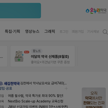
특집·기획
영상뉴스
그래픽
로그인
회원가입
기사제보
팜노트
약사 
약국 첫 채용공고 0원+'한번 더' 무료 연장
이달의 약국 신제품(8월호)
JW S
좋아요+의견남기면 쿠폰 증정
김천에서 약사님모셔요 급여740(퇴직금선지급시실수령800),KTXSRT김천구미역있음
알림·공표
모집
여름 필수템, 약국 특가로 최대 90% 할인!
교육
NextBio Scale-up Academy 교육신청
모집
JW샵 신규가입 이벤트 (N페이 1만+스벅쿠폰)