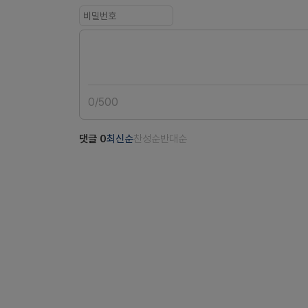
0
/
500
댓글
0
최신순
찬성순
반대순