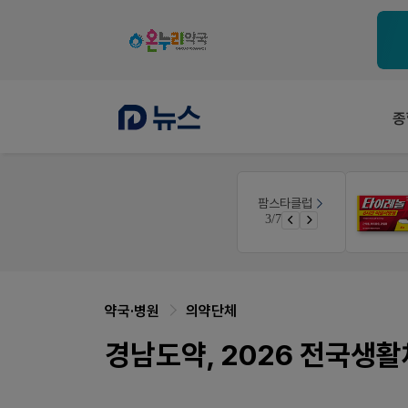
종
약사 전용 멤버십몰
팜스타클럽
우리 가족 다양한 상처엔 비아핀!
편한가 멤버십몰
3/7
청 GO!
가입 시 50% 할인 쿠폰+적립금까지!
약국·병원
의약단체
경남도약, 2026 전국생