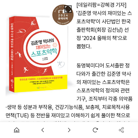
[데일리팜=강혜경 기자]
'김준영 약사의 재미있는 스
포츠약학'이 사단법인 한국
출판학회(회장 김선남) 선
정 '2024 올해의 책'으로
뽑혔다.
동명북미디어 도서출판 정
다와가 출간한 김준영 약사
의 재미있는 스포츠약학은
스포츠약학의 정의와 관련
기구, 조직부터 각종 의약품
·생약 등 성분과 부작용, 건강기능식품, 보충제, 치료목적사용
면책(TUE) 등 전반을 재미있고 이해하기 쉽게 풀이한 책으로
약사는 물론 운동선수, 생활체육인들에게 도움이 되는 책이다.
한국출판학회는 올해의 책 운영위원회에서 예비심사와 본심사