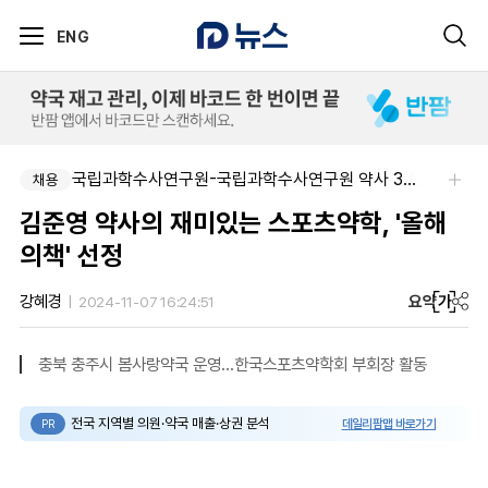
ENG
국립과학수사연구원-국립과학수사연구원 약사 3명 채용
제이더블유홀딩스주식회사-JW 2026년 4차 수시채용
채용
채용
김준영 약사의 재미있는 스포츠약학, '올해
의책' 선정
요약
가
강혜경
2024-11-07 16:24:51
충북 충주시 봄사랑약국 운영…한국스포츠약학회 부회장 활동
전국 지역별 의원·약국 매출·상권 분석
데일리팜맵 바로가기
PR