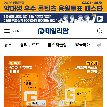
ENG
뉴스
팜리쿠르트
팜스타클럽
약국매매
커뮤