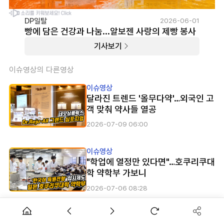
DP일탈
2026-06-01
빵에 담은 건강과 나눔...알보젠 사랑의 제빵 봉사
기사보기
이슈영상의 다른영상
이슈영상
달라진 트렌드 '올무다약'…외국인 고
객 맞춰 약사들 열공
2026-07-09 06:00
이슈영상
"학업에 열정만 있다면"…호쿠리쿠대
학 약학부 가보니
2026-07-06 08:28
이슈영상