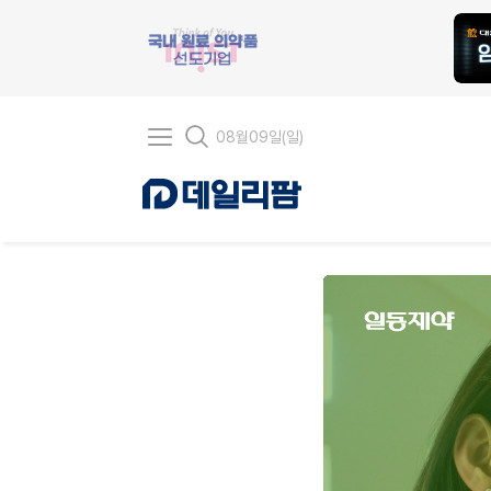
08
월
09
일(
일
)