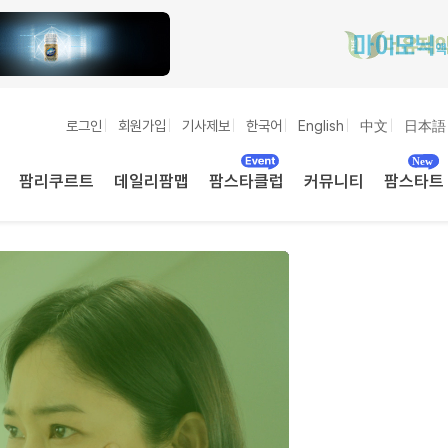
로그인
회원가입
기사제보
한국어
English
中文
日本語
팜리쿠르트
데일리팜맵
팜스타클럽
커뮤니티
팜스타트