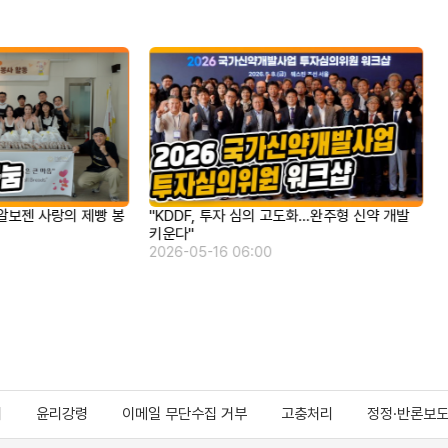
도화…완주형 신약 개발
국민 비타민 아로나민 3종 라인업에 관심 집중
2026-04-13 06:00
지
윤리강령
이메일 무단수집 거부
고충처리
정정·반론보