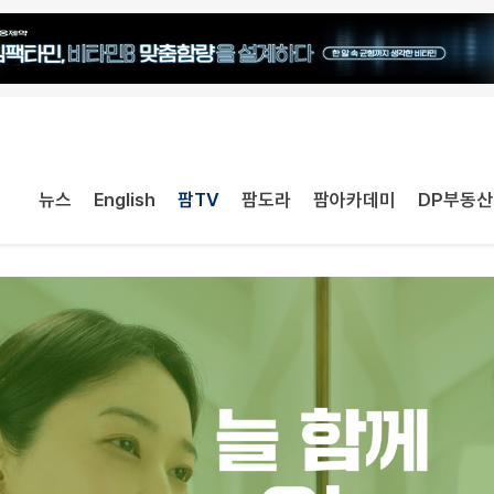
뉴스
English
팜TV
팜도라
팜아카데미
DP부동산